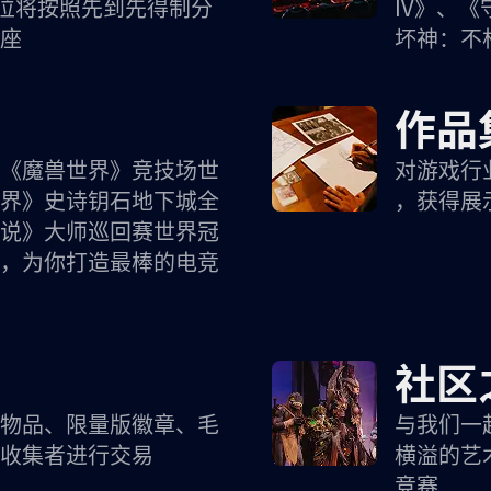
位将按照先到先得制分
IV》、
座
坏神：不
作品
《魔兽世界》竞技场世
对游戏行
界》史诗钥石地下城全
，获得展
说》大师巡回赛世界冠
，为你打造最棒的电竞
社区
物品、限量版徽章、毛
与我们一
收集者进行交易
横溢的艺
竞赛