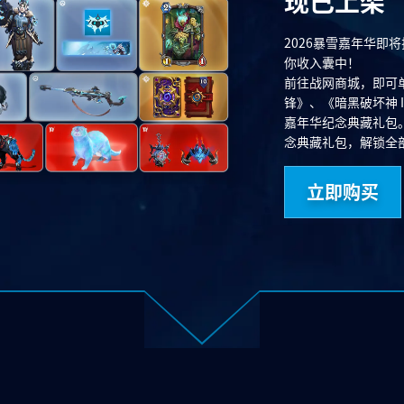
现已上架
2026暴雪嘉年华即
你收入囊中！
前往战网商城，即可
锋》、《暗黑破坏神 I
嘉年华纪念典藏礼包
念典藏礼包，解锁全
立即购买